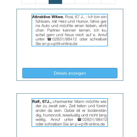
Details
der
Anzeige
2064657
anzeigen
|
Info:
(ID: 2064657)
Details anzeigen
Details
der
Anzeige
2064658
anzeigen
|
Info: