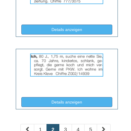
2064674
anzeigen
|
Info:
(ID: 2064674)
Details anzeigen
Details
der
Anzeige
2064684
anzeigen
|
Info:
(ID: 2064684)
Details anzeigen
1
2
3
4
5