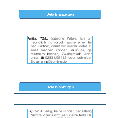
(ID: 2064658)
Details anzeigen
Details
der
Anzeige
2064659
anzeigen
|
Info:
(ID: 2064659)
Details anzeigen
Details
der
Anzeige