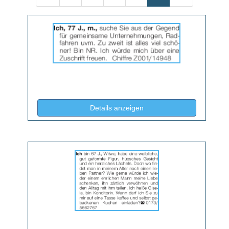
Details
der
Anzeige
2066096
anzeigen
|
Info:
(ID: 2066096)
Details anzeigen
Details
der
Anzeige
2066099
anzeigen
|
Info: