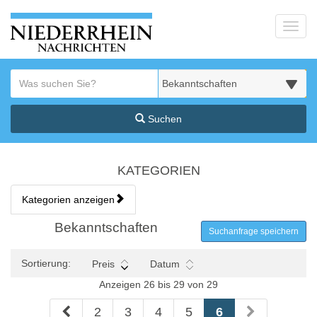
Startseite
Toggl
Meldungsbereich für Such- und Filterstatus
Suchbegriff
Alle Kategorien
Suchen
Kategorien & Anzeigen Übe
KATEGORIEN
Kategorien anzeigen
Bedienhinweis: Navigieren Sie mit Tab (Shift+Tab zurück). Drücken S
Rubrik:
Bekanntschaften
Suchanfrage speichern
Sortierung:
Preis
Datum
Anzeigen 26 bis 29 von 29
2
3
4
5
6