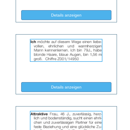
(ID: 2066099)
Details anzeigen
Details
der
Anzeige
2066106
anzeigen
|
Info:
(ID: 2066106)
Details anzeigen
Details
der
Anzeige
2066107