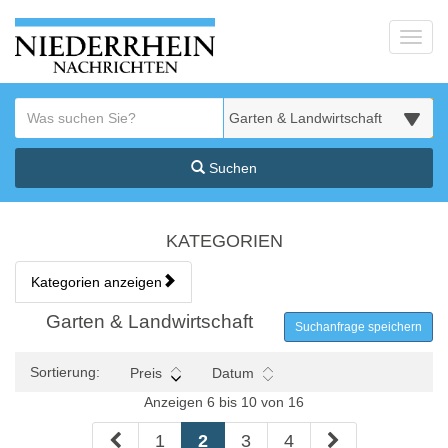
Startseite
Toggl
Meldungsbereich für Such- und Filterstatus
Suchbegriff
Alle Kategorien
Suchen
Kategorien & Anzeigen Übe
KATEGORIEN
Kategorien anzeigen
Bedienhinweis: Navigieren Sie mit Tab (Shift+Tab zurück). Drücken S
Rubrik:
Garten & Landwirtschaft
Suchanfrage speichern
Sortierung:
Preis
Datum
Anzeigen 6 bis 10 von 16
1
2
3
4