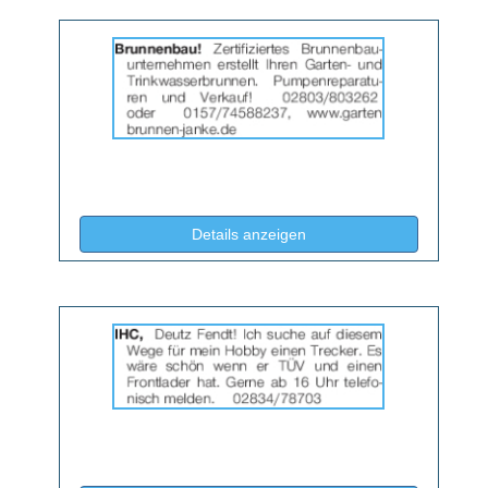
Details
der
Anzeige
2059906
anzeigen
|
Info:
(ID: 2059906)
Details anzeigen
Details
der
Anzeige
2059907
anzeigen
|
Info: