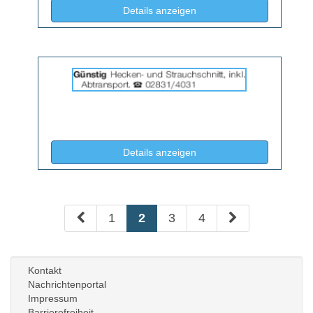
(ID: 2059907)
Details anzeigen
Details
der
Anzeige
2059940
anzeigen
|
Info:
(ID: 2059940)
Details anzeigen
1
2
3
4
Kontakt
Nachrichtenportal
Impressum
Barrierefreiheit