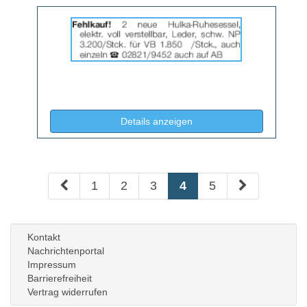
Details
der
Anzeige
2064714
anzeigen
|
Info:
(ID: 2064714)
Details anzeigen
1
2
3
4
5
Kontakt
Nachrichtenportal
Impressum
Barrierefreiheit
Vertrag widerrufen