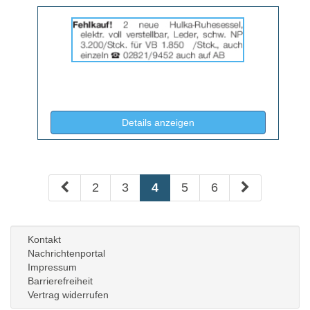
Details
der
Anzeige
2064714
anzeigen
|
Info:
(ID: 2064714)
Details anzeigen
2
3
4
5
6
Kontakt
Nachrichtenportal
Impressum
Barrierefreiheit
Vertrag widerrufen