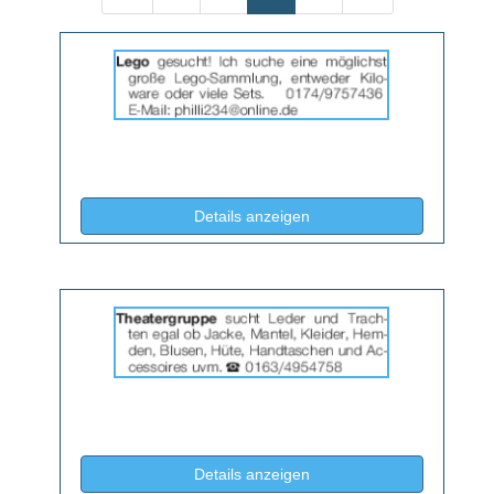
Details
der
Anzeige
2064676
anzeigen
|
Info:
(ID: 2064676)
Details anzeigen
Details
der
Anzeige
2064678
anzeigen
|
Info:
(ID: 2064678)
Details anzeigen