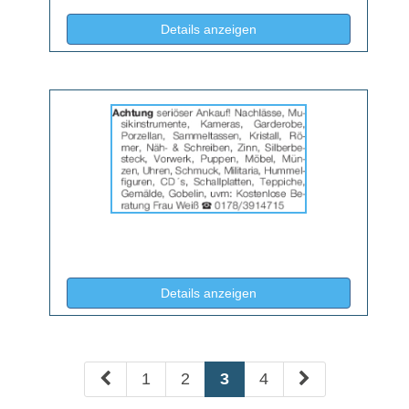
(ID: 2066048)
Details anzeigen
Details
der
Anzeige
2066069
anzeigen
|
Info:
(ID: 2066069)
Details anzeigen
1
2
3
4