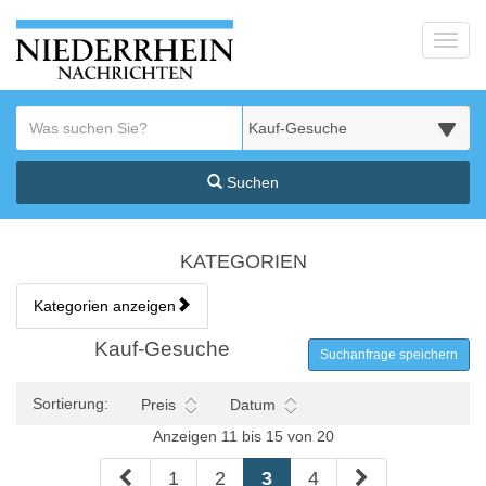
Startseite
Toggl
Meldungsbereich für Such- und Filterstatus
Suchbegriff
Alle Kategorien
Suchen
Kategorien & Anzeigen Übe
KATEGORIEN
Kategorien anzeigen
Bedienhinweis: Navigieren Sie mit Tab (Shift+Tab zurück). Drücken S
Rubrik:
Kauf-Gesuche
Suchanfrage speichern
Sortierung:
Preis
Datum
Anzeigen 11 bis 15 von 20
1
2
3
4