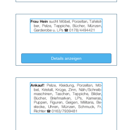
Details
der
Anzeige
2064729
anzeigen
|
Info:
(ID: 2064729)
Details anzeigen
Details
der
Anzeige
2066048
anzeigen
|
Info: